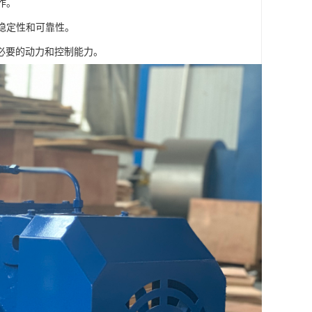
作。
稳定性和可靠性。
必要的动力和控制能力。