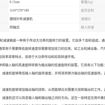
0.15um
重量(kg)
1110*570*189
是否定制
摆线针轮减速机
减速比
同轴式
输入转速
齿轮减速箱是一种用于传动大功率的旋转力的装置。它由多个齿轮组成，
通常用于需要降低旋转速度但需要增加扭力的应用，如工业机械设备、汽
动效率高等特点，适用于大功率传动和较高转速环境。
种将输入轴的高速旋转转换为输出轴的低速旋转的装置。它具有以下功能
功能：减速机能够降低输入轴的旋转速度，并将其转换为输出轴的低速旋转
。
扭矩：减速机能够增加输出轴的扭矩，从而能够应对需要大扭矩输出的工作
变换：减速机还可以改变输入轴和输出轴之间的方向。这在一些特定应用中