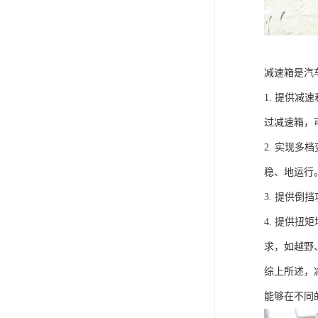
减速箱是汽
1. 提供
过减速箱，
2. 实现
稳、地运行
3. 提供
4. 提供
求，如越野
综上所述，
能够在不同