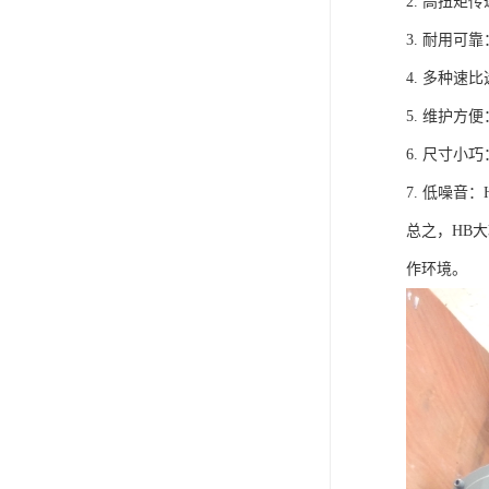
2. 高扭
3. 耐用
4. 多种
5. 维护
6. 尺寸
7. 低噪
总之，HB
作环境。