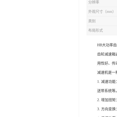
分辨率
外观尺寸（mm）
类别
布局形式
HB大功率
齿轮减速箱
用性好、传
减速机是一
1. 减速
送带系统等
2. 增加
3. 方向