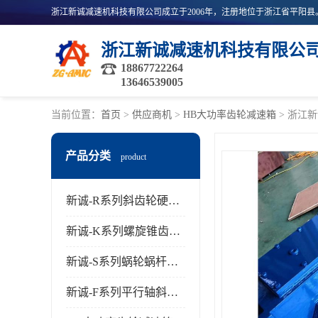
浙江新诚减速机科技有限公
18867722264
13646539005
当前位置：
首页
>
供应商机
>
HB大功率齿轮减速箱
> 浙江新
产品分类
product
新诚-R系列斜齿轮硬齿面减速机
新诚-K系列螺旋锥齿轮减速机
新诚-S系列蜗轮蜗杆齿轮减速机
新诚-F系列平行轴斜齿轮减速机