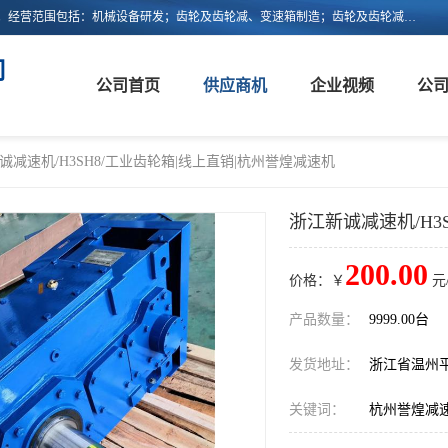
浙江新诚减速机科技有限公司成立于2006年，注册地位于浙江省平阳县。经营范围包括：机械设备研发；齿轮及齿轮减、变速箱制造；齿轮及齿轮减、变速箱销售；轴承、齿轮和传动部件制造；轴承、齿轮和传动部件销售；货物进出口；技术进出口等。
司
公司首页
供应商机
企业视频
公
诚减速机/H3SH8/工业齿轮箱|线上直销|杭州誉煌减速机
浙江新诚减速机/H3
200.00
价格：￥
元
产品数量：
9999.00台
发货地址：
浙江省温州
关键词：
杭州誉煌减