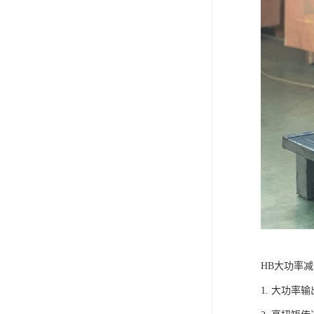
HB大功率
1. 大功