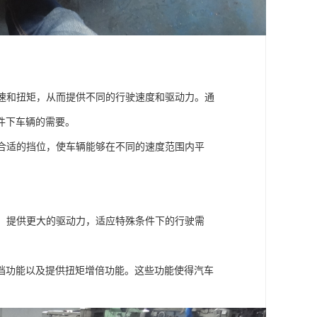
转速和扭矩，从而提供不同的行驶速度和驱动力。通
件下车辆的需要。
择合适的挡位，使车辆能够在不同的速度范围内平
。
倍，提供更大的驱动力，适应特殊条件下的行驶需
挡功能以及提供扭矩增倍功能。这些功能使得汽车