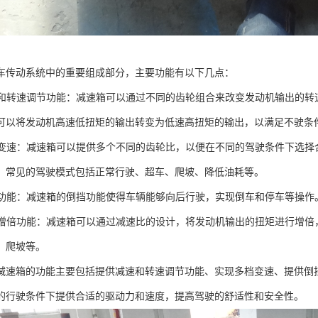
车传动系统中的重要组成部分，主要功能有以下几点：
减速和转速调节功能：减速箱可以通过不同的齿轮组合来改变发动机输出的
可以将发动机高速低扭矩的输出转变为低速高扭矩的输出，以满足不驶条
多档变速：减速箱可以提供多个不同的齿轮比，以便在不同的驾驶条件下选
。常见的驾驶模式包括正常行驶、超车、爬坡、降低油耗等。
倒挡功能：减速箱的倒挡功能使得车辆能够向后行驶，实现倒车和停车等操作
扭矩增倍功能：减速箱可以通过减速比的设计，将发动机输出的扭矩进行增
、爬坡等。
减速箱的功能主要包括提供减速和转速调节功能、实现多档变速、提供倒
的行驶条件下提供合适的驱动力和速度，提高驾驶的舒适性和安全性。