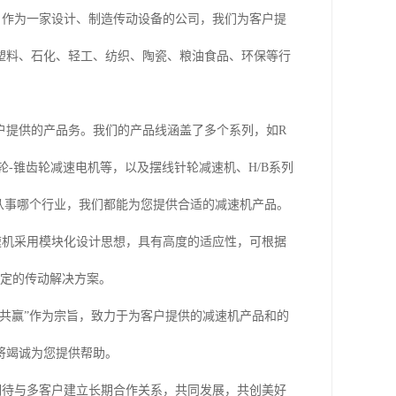
。作为一家设计、制造传动设备的公司，我们为客户提
塑料、石化、轻工、纺织、陶瓷、粮油食品、环保等行
户提供的产品务。我们的产品线涵盖了多个系列，如R
轮-锥齿轮减速电机等，以及摆线针轮减速机、H/B系列
从事哪个行业，我们都能为您提供合适的减速机产品。
速机采用模块化设计思想，具有高度的适应性，可根据
稳定的传动解决方案。
共赢”作为宗旨，致力于为客户提供的减速机产品和的
将竭诚为您提供帮助。
期待与多客户建立长期合作关系，共同发展，共创美好