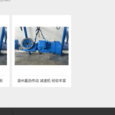
rprises
 减速机 经验丰富
浙江新诚减速机 减速机 支持定制