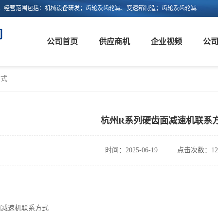
浙江新诚减速机科技有限公司成立于2006年，注册地位于浙江省平阳县。经营范围包括：机械设备研发；齿轮及齿轮减、变速箱制造；齿轮及齿轮减、变速箱销售；轴承、齿轮和传动部件制造；轴承、齿轮和传动部件销售；货物进出口；技术进出口等。
司
公司首页
供应商机
企业视频
公
方式
杭州R系列硬齿面减速机联系
时间：2025-06-19
点击次数：12
面减速机联系方式