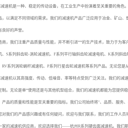
面减速机是一种、稳定的传动设备，在工业生产中扮演着至关重要的角色
品，以满足不同领域的需求。我们的减速机产品广泛应用于冶金、矿山、
有良好的声誉。
造商，我们注重产品质量与性能，并不断引进**的生产技术，致力于为客
机、S系列斜齿轮-涡轮减速机、F系列平行轴斜齿轮减速电机、K系列斜齿
、RV系列涡轮蜗杆减速机、P系列行星齿轮减速机等系列产品。无论您是
面减速机以其高强度、传动、低噪音、率等特点受到广泛关注。我们的减
定制。无论是单*使用还是与其他机型组合，我们的减速机都能为您提供
，产品的质量和性能是至关重要的指标。我们公司始终将“、品质、服务、
您对我们的产品感兴趣或有任何疑问，欢迎与我们联系，我们的工作人员
一家的减速机供应商，欢迎选择我们——杭州R系列硬齿面减速机。我们