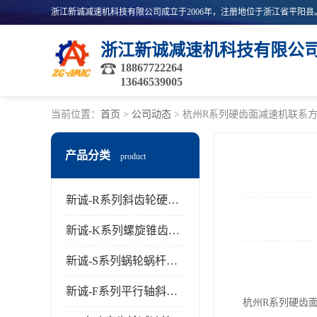
浙江新诚减速机科技有限公
18867722264
13646539005
当前位置：
首页
>
公司动态
> 杭州R系列硬齿面减速机联系
产品分类
product
新诚-R系列斜齿轮硬齿面减速机
新诚-K系列螺旋锥齿轮减速机
新诚-S系列蜗轮蜗杆齿轮减速机
新诚-F系列平行轴斜齿轮减速机
杭州R系列硬齿