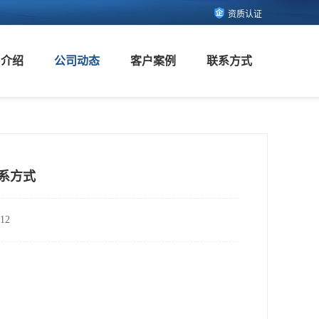
资质认证
司介绍
公司动态
客户案例
联系方式
系方式
12