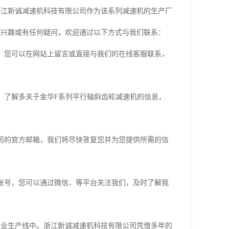
浙江新诚减速机科技有限公司作为该系列减速机的生产厂
感兴趣或有任何疑问，欢迎通过以下方式与我们联系：
式，您可以在网站上留言或直接与我们的在线客服联系，
通，了解多关于金华F系列平行轴斜齿轮减速机的信息，
公司的官方邮箱，我们将尽快答复您并为您提供所需的信
业账号，您可以通过微信、等平台关注我们，及时了解我
工业生产线中。浙江新诚减速机科技有限公司凭借多年的