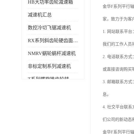
HB大功率齿轮减速箱
金华F系列平行
减速机汇总
家，致力于为客
数控冷切飞锯减速机
1. 网站联系
RX系列斜齿轮硬齿面减速机
我们的工作人员
NMRV蜗轮蜗杆减速机
2. 电话联系
非标定制系列减速机
或直接咨询购买
T系列螺旋锥齿轮转向箱
3. 邮箱联系
息。
4. 社交平台
们公司的新动态
金华F系列平行