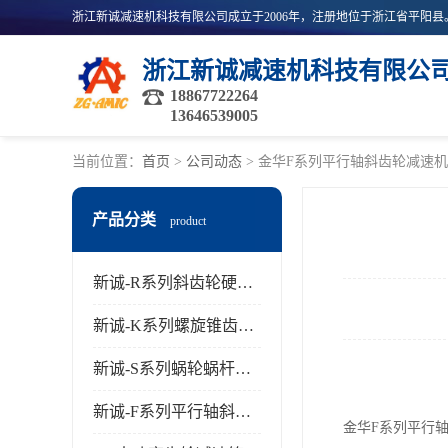
浙江新诚减速机科技有限公
18867722264
13646539005
当前位置：
首页
>
公司动态
> 金华F系列平行轴斜齿轮减速
产品分类
product
新诚-R系列斜齿轮硬齿面减速机
新诚-K系列螺旋锥齿轮减速机
新诚-S系列蜗轮蜗杆齿轮减速机
新诚-F系列平行轴斜齿轮减速机
金华F系列平行