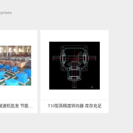
rprises
浙江新诚T系列减速机批发 节能环保
T10型高精度转向器 库存充足