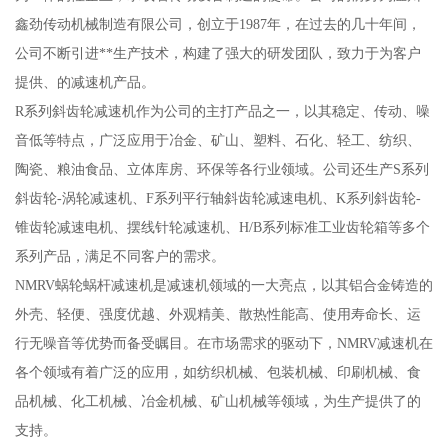
鑫劲传动机械制造有限公司，创立于1987年，在过去的几十年间，
公司不断引进**生产技术，构建了强大的研发团队，致力于为客户
提供、的减速机产品。
R系列斜齿轮减速机作为公司的主打产品之一，以其稳定、传动、噪
音低等特点，广泛应用于冶金、矿山、塑料、石化、轻工、纺织、
陶瓷、粮油食品、立体库房、环保等各行业领域。公司还生产S系列
斜齿轮-涡轮减速机、F系列平行轴斜齿轮减速电机、K系列斜齿轮-
锥齿轮减速电机、摆线针轮减速机、H/B系列标准工业齿轮箱等多个
系列产品，满足不同客户的需求。
NMRV蜗轮蜗杆减速机是减速机领域的一大亮点，以其铝合金铸造的
外壳、轻便、强度优越、外观精美、散热性能高、使用寿命长、运
行无噪音等优势而备受瞩目。在市场需求的驱动下，NMRV减速机在
各个领域有着广泛的应用，如纺织机械、包装机械、印刷机械、食
品机械、化工机械、冶金机械、矿山机械等领域，为生产提供了的
支持。