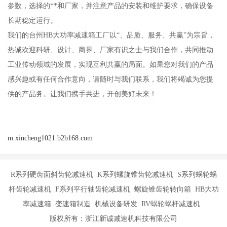
参数，选择的**和厂家，并注意产品的安装和维护要求，确保设备
长期稳定运行。
我们的台州HB大功率减速箱工厂以“、品质、服务、共赢”为宗旨，
热诚欢迎科研、设计、商界、厂家有识之士与我们合作，共同推动
工业传动领域的发展，实现互利共赢的局面。如果您对我们的产品
感兴趣或有任何合作意向，请随时与我们联系，我们将竭诚为您提
供的产品务。让我们携手共进，开创美好未来！
m.xincheng1021.b2b168.com
R系列硬齿面斜齿轮减速机 K系列螺旋锥齿轮减速机 S系列蜗轮蜗
杆齿轮减速机 F系列平行轴齿轮减速机 螺旋锥齿轮转向箱 HB大功
率减速箱 变速箱制造 机械设备研发 RV蜗轮蜗杆减速机
版权所有：浙江新诚减速机科技有限公司