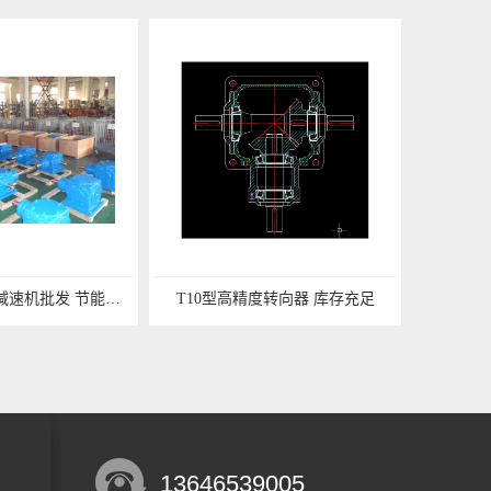
浙江新诚T系列减速机批发 节能环保
T10型高精度转向器 库存充足
13646539005