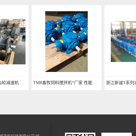
磨齿DLKA97系列伞齿轮减速机 现货加工
TMR畜牧饲料搅拌机*厂家 性能稳定