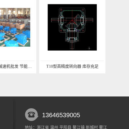
浙江新诚T系列减速机批发 节能环保
T10型高精度转向器 库存充足
13646539005
地址：浙江省 温州 平阳县 鳌江镇 新城村 鳌江