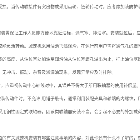
受损。当传动联接件有突出物或采用齿轮、链轮传动时，应考虑加装防护
安装装置保证工作人员能方便地靠近油标，通气塞、排油塞。安装就位后，
应能灵活转动。减速机采用油池飞溅润滑，在运行前用户需将通气孔的螺
线的高度，从油位塞处加油至润滑油从油位塞螺孔溢出为止，拧上油位塞
，无冲击、振动、杂音及渗漏油现象，发现异常应及时排除。
机时，应重视传动中心轴线对中，其误差不得大于所用联轴器的使用补偿量
上安装传动件时，不允许 用锤子敲击，通常利用装配夹具和轴端的内螺纹
采用钢性固定式联轴器，因该类联轴器安装不当，会引起不必要的外加载
绍的有关减速机安装有哪些注意事项的内容，对此你还有什么不了解的，