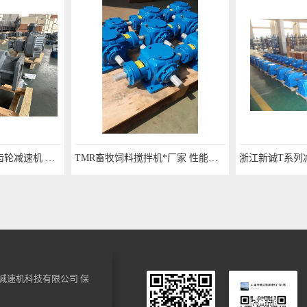
磨齿DLKA97系列伞齿轮减速机 现货加工
TMR畜牧饲料搅拌机*厂家 性能稳定
减速机科技有限公司
保