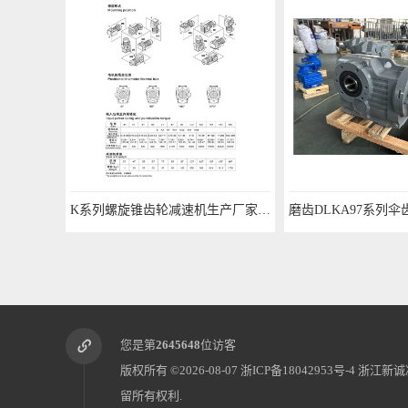
K系列螺旋锥齿轮减速机生产厂家 经验丰富
您是第
2645648
位访客
版权所有 ©2026-08-07
浙ICP备18042953号-4
浙江新诚
留所有权利.