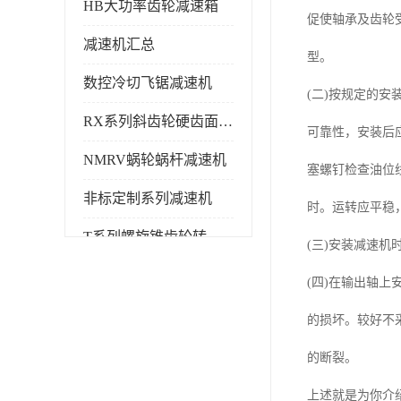
HB大功率齿轮减速箱
促使轴承及齿轮
减速机汇总
型。
数控冷切飞锯减速机
(二)按规定的
RX系列斜齿轮硬齿面减速机
可靠性，安装后
NMRV蜗轮蜗杆减速机
塞螺钉检查油位
非标定制系列减速机
时。运转应平稳
T系列螺旋锥齿轮转向箱
(三)安装减速
(四)在输出轴
的损坏。较好不
的断裂。
上述就是为你介